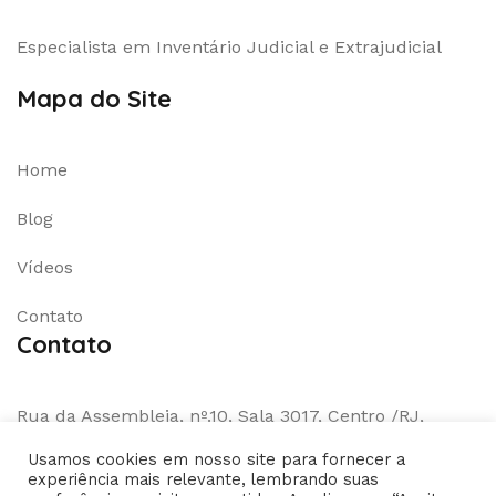
Especialista em Inventário Judicial e Extrajudicial
Mapa do Site
Home
Blog
Vídeos
Contato
Contato
Rua da Assembleia, nº.10, Sala 3017, Centro /RJ,
CEP.20011-901
Usamos cookies em nosso site para fornecer a
experiência mais relevante, lembrando suas
WhatsApp:
(21)971075548