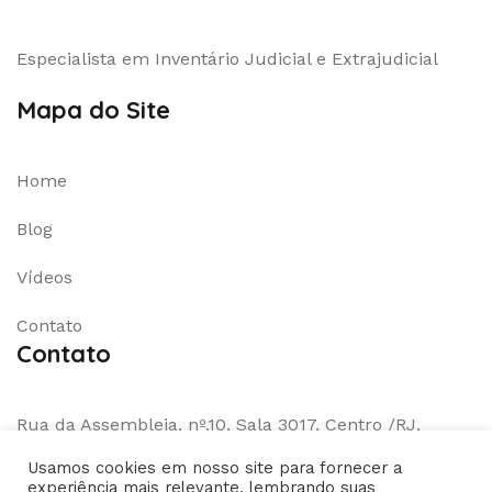
Especialista em Inventário Judicial e Extrajudicial
Mapa do Site
Home
Blog
Vídeos
Contato
Contato
Rua da Assembleia, nº.10, Sala 3017, Centro /RJ,
CEP.20011-901
Usamos cookies em nosso site para fornecer a
experiência mais relevante, lembrando suas
WhatsApp:
(21)971075548