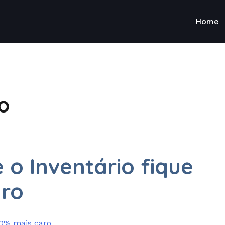
Home
o
 o Inventário fique
aro