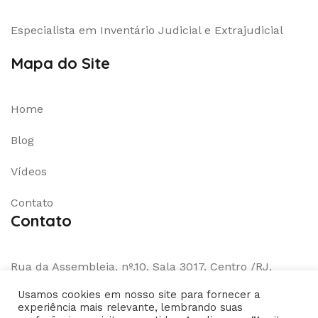
Especialista em Inventário Judicial e Extrajudicial
Mapa do Site
Home
Blog
Vídeos
Contato
Contato
Rua da Assembleia, nº.10, Sala 3017, Centro /RJ,
CEP.20011-901
Usamos cookies em nosso site para fornecer a
experiência mais relevante, lembrando suas
WhatsApp:
(21)971075548