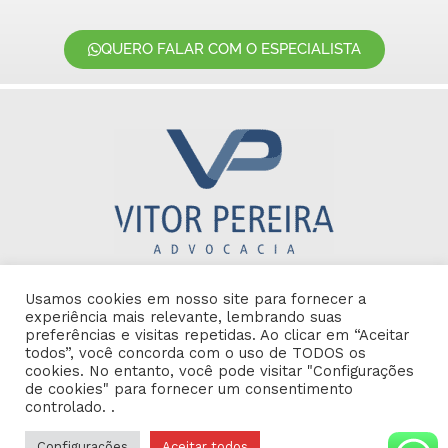
QUERO FALAR COM O ESPECIALISTA
Este site não faz parte do Google nem do Facebook ou do
Usamos cookies em nosso site para fornecer a
Facebook Inc. Além disso, não oferecemos nenhum tipo de
experiência mais relevante, lembrando suas
serviço oficial do governo, NÃO praticamos fraude, não somos
preferências e visitas repetidas. Ao clicar em “Aceitar
uma empresa que vende criptoativos ou qualquer outro serviço.
todos”, você concorda com o uso de TODOS os
Essa empresa trabalha exclusivamente com serviços jurídicos.
cookies. No entanto, você pode visitar "Configurações
de cookies" para fornecer um consentimento
controlado. .
vitorpereira@vitorpereira.adv.br
(21) 971075548
Configurações
Aceitar todos